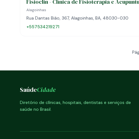
Fisioclin - Clínica de Fisioterapia e Acupunt
Alagoinhas
Rua Dantas Bião, 367, Alagoinhas, BA, 48030-030
+557534219271
Pág
Saúde
Cidade
Diretório de clínicas, hospitais, dentistas e serviços de
saúde no Brasil.