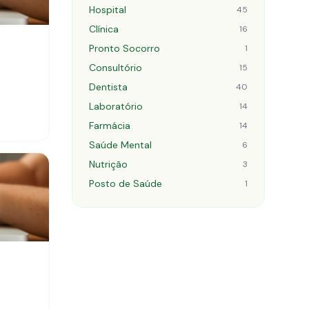
Hospital
45
Clínica
16
Pronto Socorro
1
Consultório
15
Dentista
40
Laboratório
14
Farmácia
14
Saúde Mental
6
Nutrição
3
Posto de Saúde
1