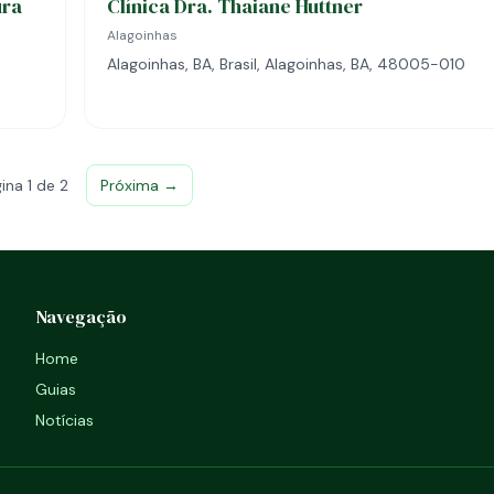
ura
Clínica Dra. Thaiane Huttner
Alagoinhas
Alagoinhas, BA, Brasil, Alagoinhas, BA, 48005-010
ina 1 de 2
Próxima →
Navegação
Home
Guias
Notícias