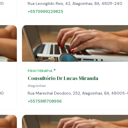
20
Rua Leovigildo Reis, 42, Alagoinhas, BA, 48011-240
+5575999229825
FISIOTERAPIA
Consultório Dr Lucas Miranda
Alagoinhas
30
Rua Marechal Deodoro, 252, Alagoinhas, BA, 48005
+5575981708956