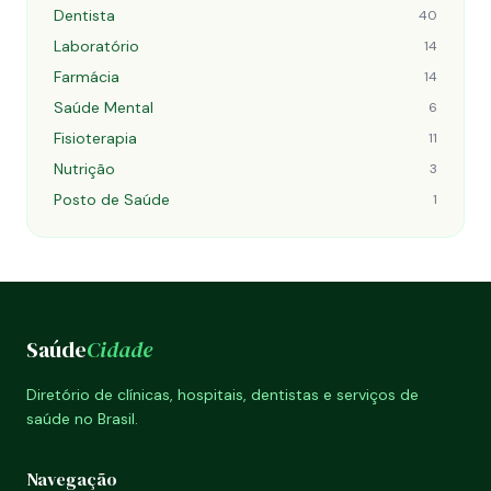
Dentista
40
Laboratório
14
Farmácia
14
Saúde Mental
6
Fisioterapia
11
Nutrição
3
Posto de Saúde
1
Saúde
Cidade
Diretório de clínicas, hospitais, dentistas e serviços de
saúde no Brasil.
Navegação