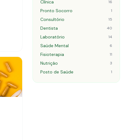
Clínica
16
Pronto Socorro
1
Consultório
15
Dentista
40
Laboratório
14
Saúde Mental
6
Fisioterapia
11
Nutrição
3
Posto de Saúde
1