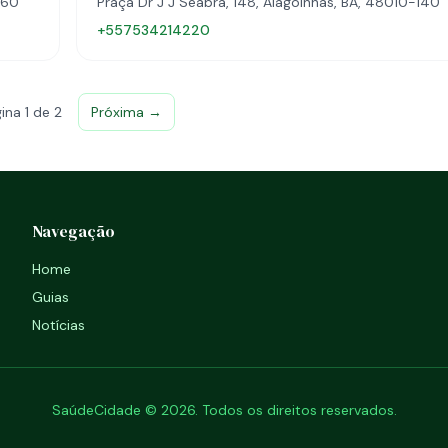
260
Praça Dr J J Seabra, 148, Alagoinhas, BA, 48010-140
+557534214220
ina 1 de 2
Próxima →
Navegação
Home
Guias
Notícias
SaúdeCidade © 2026. Todos os direitos reservados.