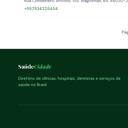
Rua Conselheiro Antônio, 155, Alagoinhas, BA, 48030-
+557534225454
Pág
Saúde
Cidade
Diretório de clínicas, hospitais, dentistas e serviços de
saúde no Brasil.