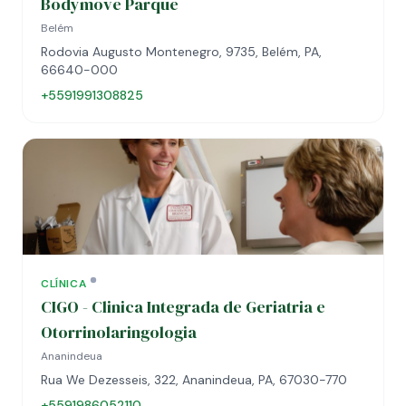
Bodymove Parque
Belém
Rodovia Augusto Montenegro, 9735, Belém, PA,
66640-000
+5591991308825
CLÍNICA
CIGO - Clinica Integrada de Geriatria e
Otorrinolaringologia
Ananindeua
Rua We Dezesseis, 322, Ananindeua, PA, 67030-770
+5591986052110