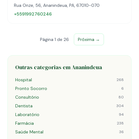
Rua Onze, 56, Ananindeua, PA, 67010-070
+5591992760246
Página 1 de 26
Próxima →
Outras categorias em Ananindeua
Hospital
268
Pronto Socorro
6
Consultório
80
Dentista
304
Laboratório
94
Farmácia
238
Saúde Mental
36