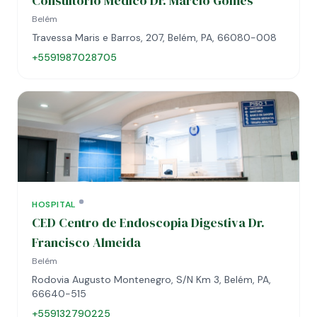
Consultorio Medico Dr. Marcio Gomes
Belém
Travessa Maris e Barros, 207, Belém, PA, 66080-008
+5591987028705
HOSPITAL
CED Centro de Endoscopia Digestiva Dr.
Francisco Almeida
Belém
Rodovia Augusto Montenegro, S/N Km 3, Belém, PA,
66640-515
+559132790225