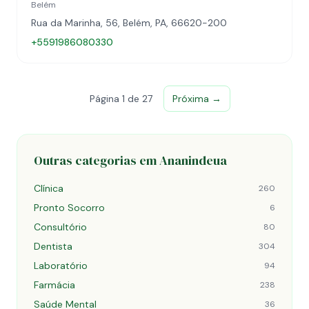
Belém
Rua da Marinha, 56, Belém, PA, 66620-200
+5591986080330
Página 1 de 27
Próxima →
Outras categorias em Ananindeua
Clínica
260
Pronto Socorro
6
Consultório
80
Dentista
304
Laboratório
94
Farmácia
238
Saúde Mental
36