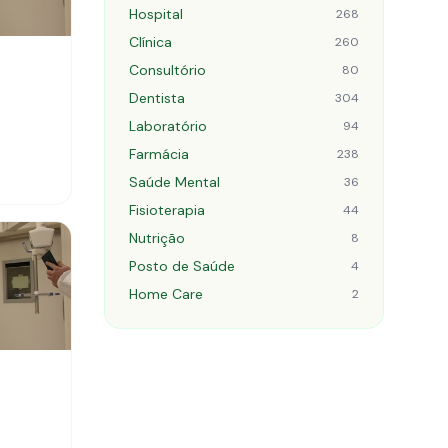
Hospital
268
Clínica
260
Consultório
80
Dentista
304
Laboratório
94
Farmácia
238
Saúde Mental
36
Fisioterapia
44
Nutrição
8
Posto de Saúde
4
Home Care
2