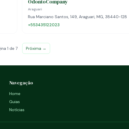
OdontoCompany
Araguari
Rua Marciano Santos, 149, Araguari, MG, 38440-128
+553435122023
ina 1 de 7
Próxima →
Navegação
Home
Guias
Notícias