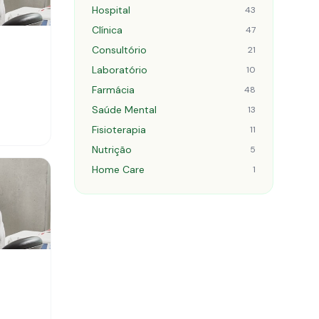
Hospital
43
Clínica
47
Consultório
21
Laboratório
10
Farmácia
48
Saúde Mental
13
Fisioterapia
11
Nutrição
5
Home Care
1