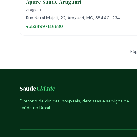
Apure Saúde Araguari
Araguari
Rua Natal Mujalli, 22, Araguari, MG, 38440-234
+5534997146680
Pág
Saúde
Cidade
Diretório de clínicas, hospitais, dentistas e serviços de
saúde no Brasil.