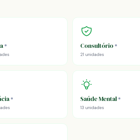
ca
Consultório
dades
21 unidades
cia
Saúde Mental
dades
13 unidades