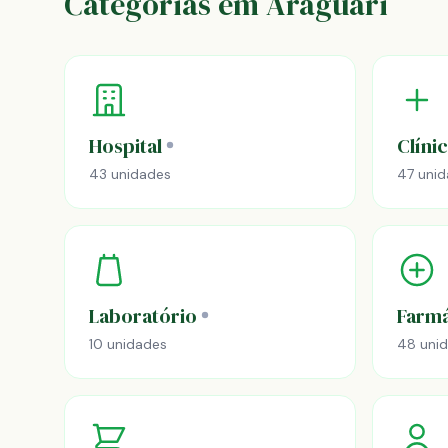
Categorias em Araguari
Hospital
Clíni
43 unidades
47 uni
Laboratório
Farmá
10 unidades
48 uni