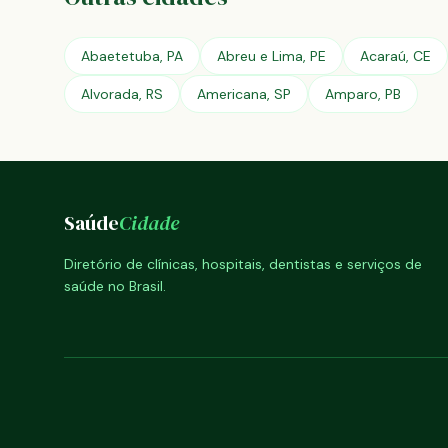
Abaetetuba, PA
Abreu e Lima, PE
Acaraú, CE
Alvorada, RS
Americana, SP
Amparo, PB
Saúde
Cidade
Diretório de clínicas, hospitais, dentistas e serviços de
saúde no Brasil.