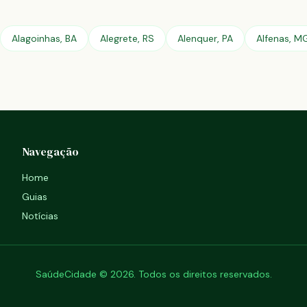
Alagoinhas, BA
Alegrete, RS
Alenquer, PA
Alfenas, M
Navegação
Home
Guias
Notícias
SaúdeCidade © 2026. Todos os direitos reservados.