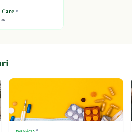
 Care
des
ri
FARMÁCIA