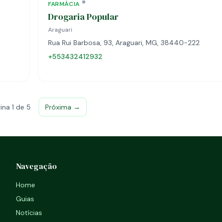
FARMÁCIA
Drogaria Popular
Araguari
Rua Rui Barbosa, 93, Araguari, MG, 38440-222
+553432412932
ina 1 de 5
Próxima →
Navegação
Home
Guias
Notícias