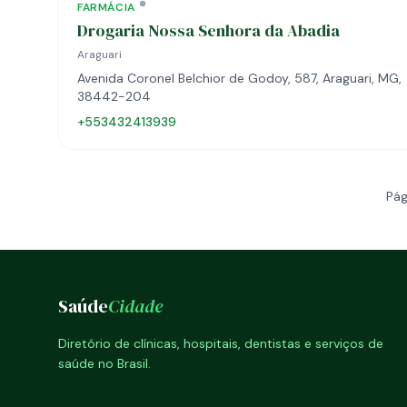
FARMÁCIA
Drogaria Nossa Senhora da Abadia
Araguari
Avenida Coronel Belchior de Godoy, 587, Araguari, MG,
38442-204
+553432413939
Pág
Saúde
Cidade
Diretório de clínicas, hospitais, dentistas e serviços de
saúde no Brasil.