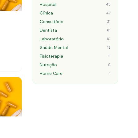
Hospital
43
Clínica
47
Consultório
21
Dentista
61
Laboratório
10
Saúde Mental
13
Fisioterapia
11
Nutrição
5
Home Care
1