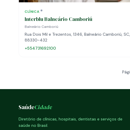
CLÍNICA
Interblu Balneário Camboriú
Balneário Camboriú
Rua Dois Mil e Trezentos, 1346, Balneário Camboriú, SC,
88330-432
+554731692100
Pági
Saúde
Cidade
Diretório de clínicas, hospitais, dentistas e serviços de
saúde no Brasil.