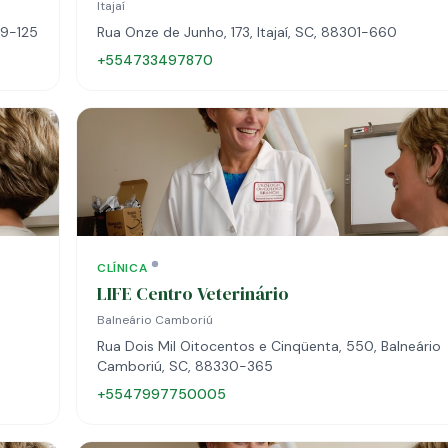
Itajaí
39-125
Rua Onze de Junho, 173, Itajaí, SC, 88301-660
+554733497870
CLÍNICA
LIFE Centro Veterinário
Balneário Camboriú
Rua Dois Mil Oitocentos e Cinqüenta, 550, Balneário
Camboriú, SC, 88330-365
+5547997750005