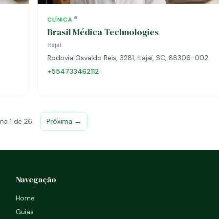
CLÍNICA
Brasil Médica Technologies
Itajaí
Rodovia Osvaldo Reis, 3281, Itajaí, SC, 88306-002
+554733462112
na 1 de 26
Próxima →
Navegação
Home
Guias