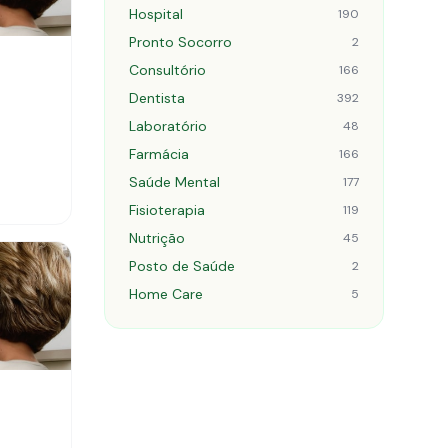
Hospital
190
Pronto Socorro
2
Consultório
166
Dentista
392
Laboratório
48
Farmácia
166
Saúde Mental
177
Fisioterapia
119
Nutrição
45
Posto de Saúde
2
Home Care
5