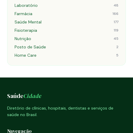
Laboratório
48
Farmácia
166
Saúde Mental
177
Fisioterapia
119
Nutrição
45
Posto de Saúde
2
Home Care
5
Saúde
Cidade
Diretório de clínicas, hospitais, dentistas e serviços de
saúde no Brasil.
Navegação