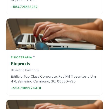
SC, 88330-783
+554721228282
FISIOTERAPIA
Biopraxis
Balneário Camboriú
Edifício Top Class Corporate, Rua Mil Trezentos e Um,
471, Balneário Camboriú, SC, 88330-795
+5547989224401