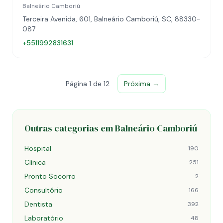
Balneário Camboriú
Terceira Avenida, 601, Balneário Camboriú, SC, 88330-
087
+5511992831631
Página 1 de 12
Próxima →
Outras categorias em Balneário Camboriú
Hospital
190
Clínica
251
Pronto Socorro
2
Consultório
166
Dentista
392
Laboratório
48