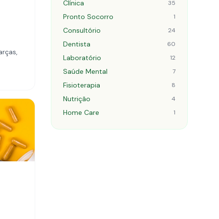
Clínica
35
Pronto Socorro
1
Consultório
24
Dentista
60
arças,
Laboratório
12
Saúde Mental
7
Fisioterapia
8
Nutrição
4
Home Care
1
0