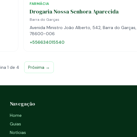
FARMÁCIA
Drogaria Nossa Senhora Aparecida
Barra do Garças
Avenida Ministro João Alberto, 542, Barra do Garças,
78600-006
+556634015540
ina 1 de 4
Próxima →
Navegação
Home
Guias
Notícias