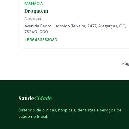
FARMÁCIA
Drogatem
Aragarças
Avenida Pedro Ludovico Teixeira, 2477, Aragarças, GO,
76240-000
+556436383030
Pág
Saúde
Cidade
Diretório de clínicas, hospitais, dentistas e serviços de
saúde no Brasil.