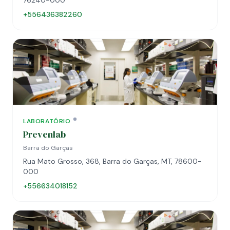
76240-000
+556436382260
LABORATÓRIO
Prevenlab
Barra do Garças
Rua Mato Grosso, 368, Barra do Garças, MT, 78600-
000
+556634018152