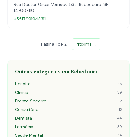
Rua Doutor Oscar Verneck, 533, Bebedouro, SP,
14700-110
+5517991948311
Página 1 de 2
Próxima →
Outras categorias em Bebedouro
Hospital
43
Clínica
39
Pronto Socorro
2
Consultório
13
Dentista
44
Farmácia
39
Saúde Mental
14