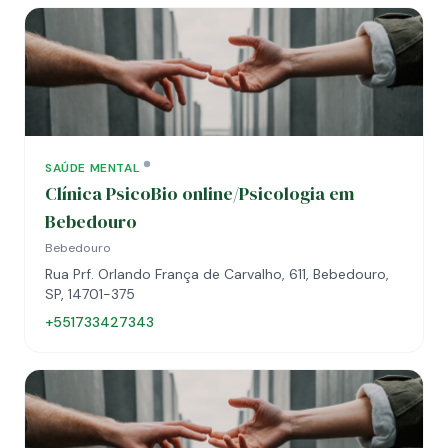
SAÚDE MENTAL
Clínica PsicoBio online/Psicologia em
Bebedouro
Bebedouro
Rua Prf. Orlando França de Carvalho, 611, Bebedouro,
SP, 14701-375
+551733427343