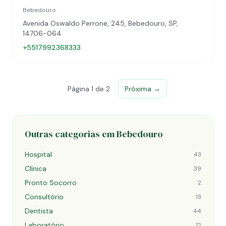
Bebedouro
Avenida Oswaldo Perrone, 245, Bebedouro, SP,
14706-064
+5517992368333
Página 1 de 2
Próxima →
Outras categorias em Bebedouro
Hospital
43
Clínica
39
Pronto Socorro
2
Consultório
13
Dentista
44
Laboratório
12