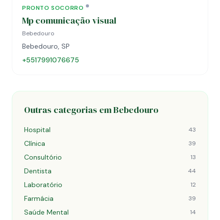
PRONTO SOCORRO
Mp comunicação visual
Bebedouro
Bebedouro, SP
+5517991076675
Outras categorias em Bebedouro
Hospital
43
Clínica
39
Consultório
13
Dentista
44
Laboratório
12
Farmácia
39
Saúde Mental
14