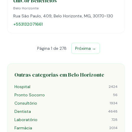
UniCor Benefícios
Belo Horizonte
Rua São Paulo, 409, Belo Horizonte, MG, 30170-130
+553132071661
Página 1 de 278
Próxima →
Outras categorias em Belo Horizonte
Hospital
2424
Pronto Socorro
56
Consultório
1934
Dentista
4648
Laboratório
728
Farmácia
2014