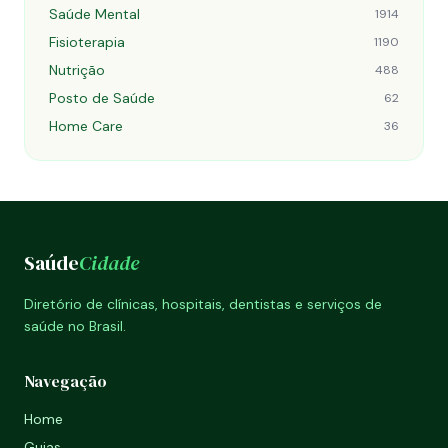
Saúde Mental
1914
Fisioterapia
1190
Nutrição
488
Posto de Saúde
62
Home Care
36
Saúde
Cidade
Diretório de clínicas, hospitais, dentistas e serviços de
saúde no Brasil.
Navegação
Home
Guias