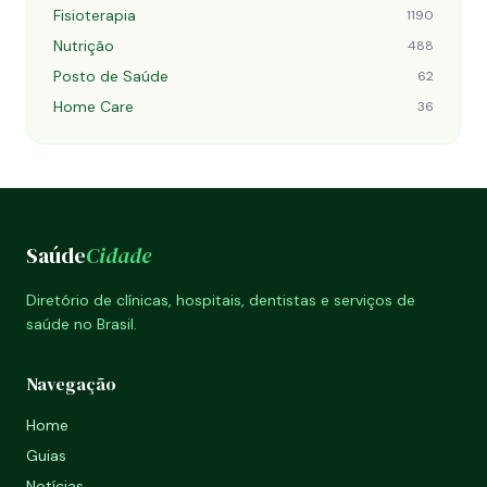
Fisioterapia
1190
Nutrição
488
Posto de Saúde
62
Home Care
36
Saúde
Cidade
Diretório de clínicas, hospitais, dentistas e serviços de
saúde no Brasil.
Navegação
Home
Guias
Notícias