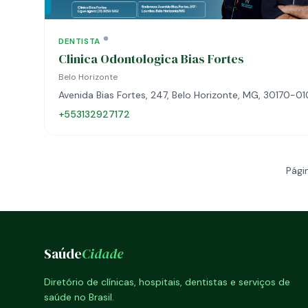
DENTISTA
Clinica Odontologica Bias Fortes
Belo Horizonte
Avenida Bias Fortes, 247, Belo Horizonte, MG, 30170-01
+553132927172
Pági
Saúde
Cidade
Diretório de clínicas, hospitais, dentistas e serviços de
saúde no Brasil.