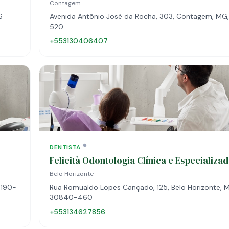
Contagem
6
Avenida Antônio José da Rocha, 303, Contagem, MG
520
+553130406407
DENTISTA
Felicità Odontologia Clínica e Especializa
Belo Horizonte
0190-
Rua Romualdo Lopes Cançado, 125, Belo Horizonte, 
30840-460
+553134627856