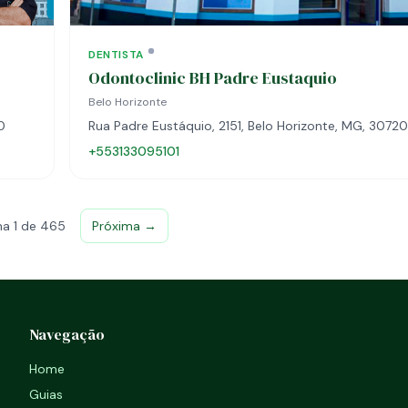
DENTISTA
Odontoclinic BH Padre Eustaquio
Belo Horizonte
0
Rua Padre Eustáquio, 2151, Belo Horizonte, MG, 3072
+553133095101
na 1 de 465
Próxima →
Navegação
Home
Guias