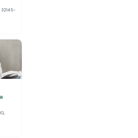
, 32145-
da
MG,