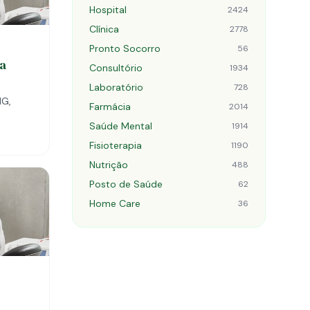
Hospital
2424
Clínica
2778
Pronto Socorro
56
da
Consultório
1934
Laboratório
728
MG,
Farmácia
2014
Saúde Mental
1914
Fisioterapia
1190
Nutrição
488
Posto de Saúde
62
Home Care
36