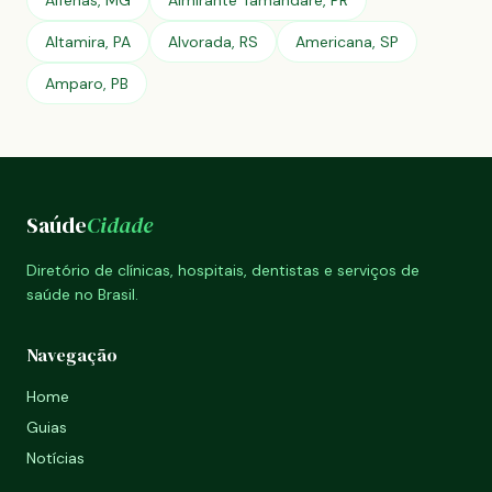
Alfenas, MG
Almirante Tamandaré, PR
Altamira, PA
Alvorada, RS
Americana, SP
Amparo, PB
Saúde
Cidade
Diretório de clínicas, hospitais, dentistas e serviços de
saúde no Brasil.
Navegação
Home
Guias
Notícias