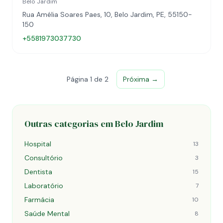
Belo Jardim
Rua Amélia Soares Paes, 10, Belo Jardim, PE, 55150-
150
+5581973037730
Página 1 de 2
Próxima →
Outras categorias em Belo Jardim
Hospital
13
Consultório
3
Dentista
15
Laboratório
7
Farmácia
10
Saúde Mental
8