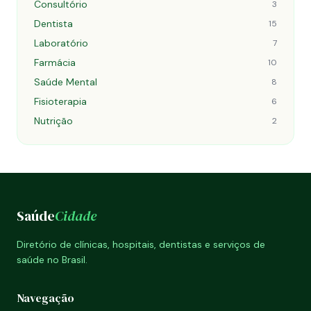
Consultório
3
Dentista
15
Laboratório
7
Farmácia
10
Saúde Mental
8
Fisioterapia
6
Nutrição
2
Saúde
Cidade
Diretório de clínicas, hospitais, dentistas e serviços de
saúde no Brasil.
Navegação