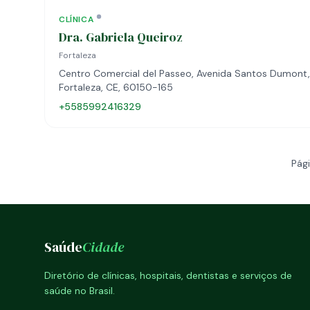
CLÍNICA
Dra. Gabriela Queiroz
Fortaleza
Centro Comercial del Passeo, Avenida Santos Dumont, 
Fortaleza, CE, 60150-165
+5585992416329
Pági
Saúde
Cidade
Diretório de clínicas, hospitais, dentistas e serviços de
saúde no Brasil.