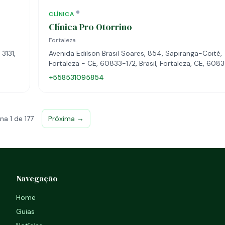
CLÍNICA
Clínica Pro Otorrino
Fortaleza
3131,
Avenida Edilson Brasil Soares, 854, Sapiranga-Coité,
Fortaleza - CE, 60833-172, Brasil, Fortaleza, CE, 608
+558531095854
na 1 de 177
Próxima →
Navegação
Home
Guias