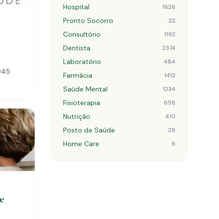
Hospital
1826
Pronto Socorro
22
Consultório
1192
Dentista
2374
Laboratório
484
-045
Farmácia
1412
Saúde Mental
1234
Fisioterapia
658
Nutrição
410
Posto de Saúde
28
Home Care
8
 e