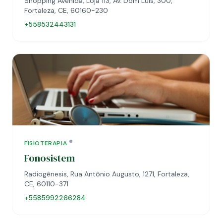
Shopping Avenida, Loja 113, Av. Dom Luís, 300,
Fortaleza, CE, 60160-230
+558532443131
FISIOTERAPIA
Fonosistem
Radiogênesis, Rua Antônio Augusto, 1271, Fortaleza,
CE, 60110-371
+5585992266284