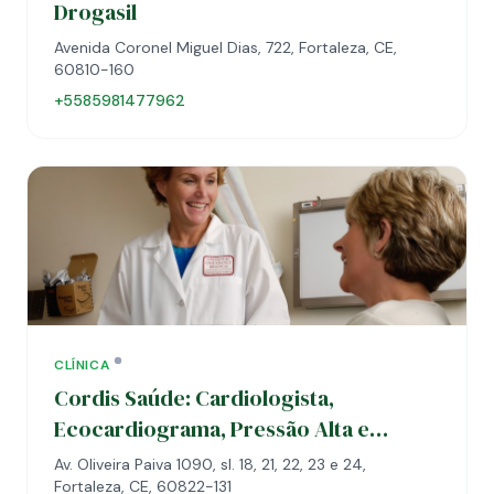
Drogasil
Avenida Coronel Miguel Dias, 722, Fortaleza, CE,
60810-160
+5585981477962
CLÍNICA
Cordis Saúde: Cardiologista,
Ecocardiograma, Pressão Alta e
Hipertensão em Fortaleza
Av. Oliveira Paiva 1090, sl. 18, 21, 22, 23 e 24,
Fortaleza, CE, 60822-131