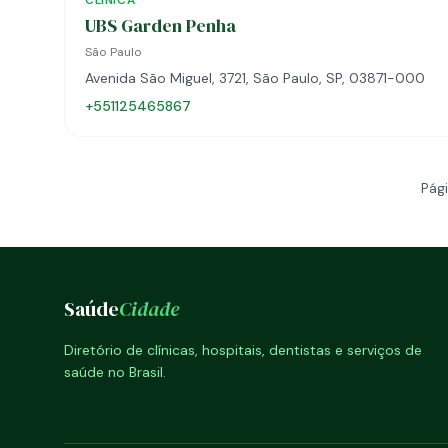
CLÍNICA
UBS Garden Penha
São Paulo
Avenida São Miguel, 3721, São Paulo, SP, 03871-000
+551125465867
Pági
Saúde
Cidade
Diretório de clínicas, hospitais, dentistas e serviços de
saúde no Brasil.