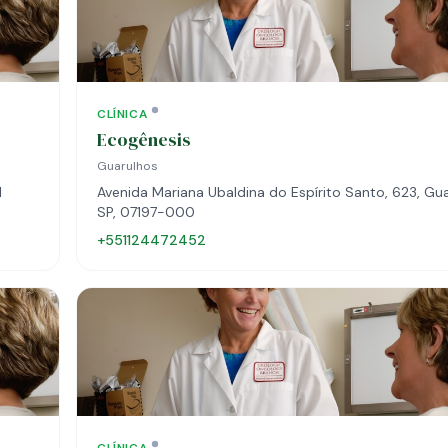
CLÍNICA
Ecogênesis
Guarulhos
1
Avenida Mariana Ubaldina do Espírito Santo, 623, Gua
SP, 07197-000
+551124472452