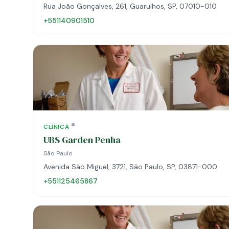
Rua João Gonçalves, 261, Guarulhos, SP, 07010-010
+551140901510
CLÍNICA
UBS Garden Penha
São Paulo
Avenida São Miguel, 3721, São Paulo, SP, 03871-000
+551125465867