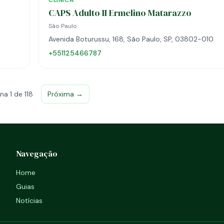
CLÍNICA
CAPS Adulto II Ermelino Matarazzo
São Paulo
Avenida Boturussu, 168, São Paulo, SP, 03802-010
+551125466787
na 1 de 118
Próxima →
Navegação
Home
Guias
Notícias