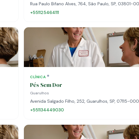
Rua Paulo Bifano Alves, 764, São Paulo, SP, 03801-0
+551125464111
CLÍNICA
Pés Sem Dor
Guarulhos
Avenida Salgado Filho, 252, Guarulhos, SP, 07115-000
+551134449030