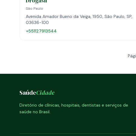
Drogasil
São Paulo
Avenida Amador Bueno da Veiga, 1950, São Paulo, SP,
03636-100
+551127913544
Pági
Saúde
Cidade
Diretório de clínicas, hospitais, dentistas e serviços de
saúde no Brasil.