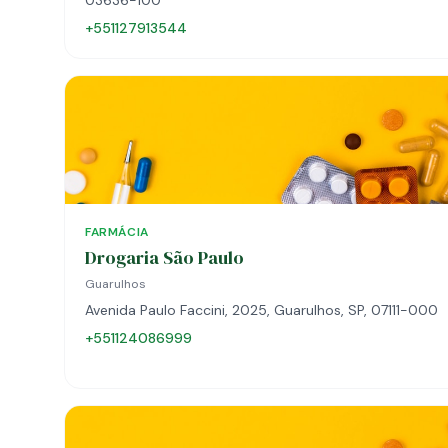
03636-100
+551127913544
FARMÁCIA
Drogaria São Paulo
Guarulhos
Avenida Paulo Faccini, 2025, Guarulhos, SP, 07111-000
+551124086999