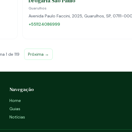
Drogaria São Paulo
Guarulhos
Avenida Paulo Faccini, 2025, Guarulhos, SP, 07111-00
+551124086999
na 1 de 119
Próxima →
Navegação
Home
Guias
Notícias