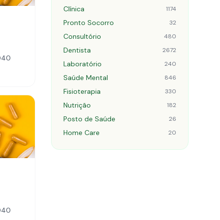
Clínica
1174
Pronto Socorro
32
Consultório
480
Dentista
2672
-040
Laboratório
240
Saúde Mental
846
Fisioterapia
330
Nutrição
182
Posto de Saúde
26
Home Care
20
-040