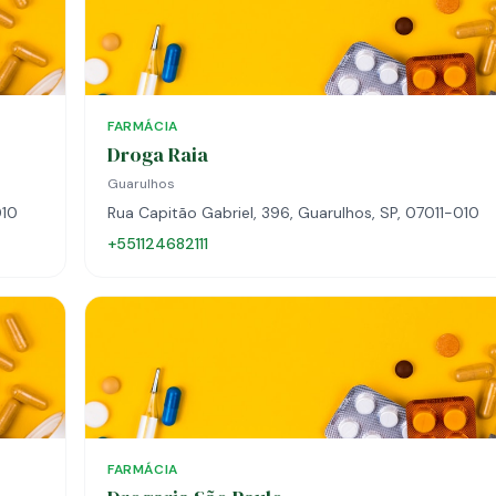
FARMÁCIA
Droga Raia
Guarulhos
010
Rua Capitão Gabriel, 396, Guarulhos, SP, 07011-010
+551124682111
FARMÁCIA