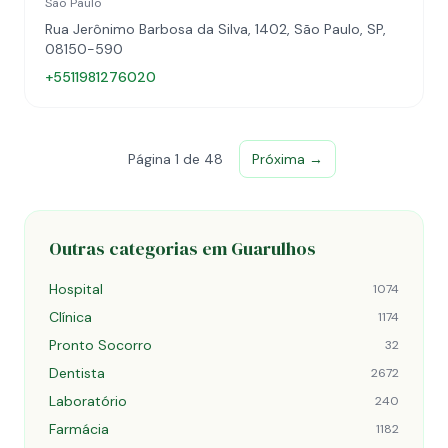
São Paulo
Rua Jerônimo Barbosa da Silva, 1402, São Paulo, SP,
08150-590
+5511981276020
Página 1 de 48
Próxima →
Outras categorias em Guarulhos
Hospital
1074
Clínica
1174
Pronto Socorro
32
Dentista
2672
Laboratório
240
Farmácia
1182