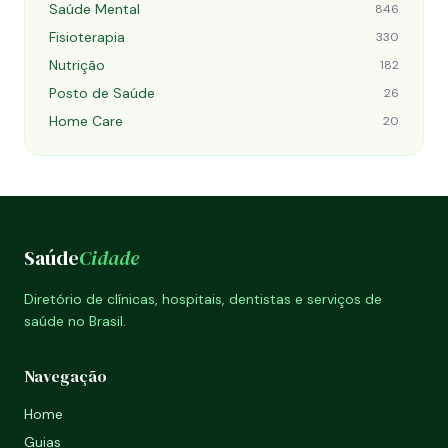
Saúde Mental
846
Fisioterapia
330
Nutrição
182
Posto de Saúde
26
Home Care
20
Saúde
Cidade
Diretório de clínicas, hospitais, dentistas e serviços de
saúde no Brasil.
Navegação
Home
Guias