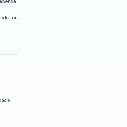
 depende
reduz ou
cácia