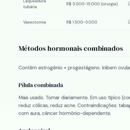
Laqueadura
R$ 5.000-15.000 (cirurgia)
tubária
Vasectomia
R$ 1.500-5.000
Métodos hormonais combinados
Contêm estrogênio + progestágeno. Inibem ovula
Pílula combinada
Mais usado. Tomar diariamente. Em uso típico (com
reduz cólicas, reduz acne. Contraindicações: tab
com aura, câncer hormônio-dependente.