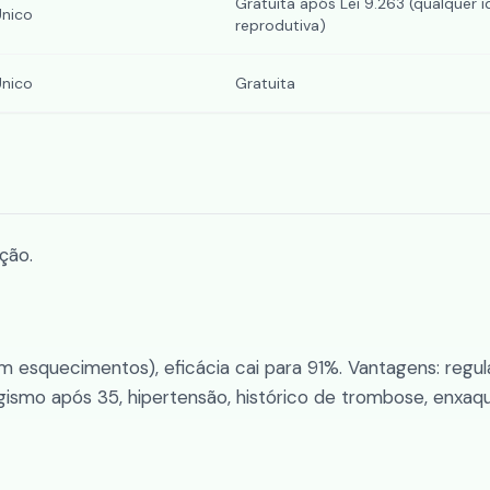
Gratuita após Lei 9.263 (qualquer 
Único
reprodutiva)
Único
Gratuita
ção.
 esquecimentos), eficácia cai para 91%. Vantagens: regula
agismo após 35, hipertensão, histórico de trombose, enxa