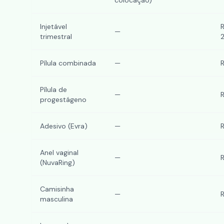
colocação)
Injetável
—
trimestral
Pílula combinada
—
Pílula de
—
progestágeno
Adesivo (Evra)
—
Anel vaginal
—
(NuvaRing)
Camisinha
—
masculina