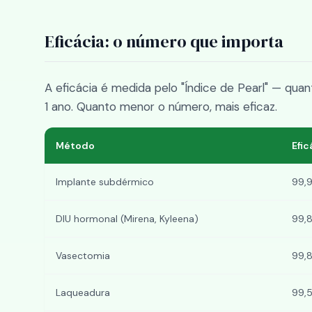
Eficácia: o número que importa
A eficácia é medida pelo "Índice de Pearl" — q
1 ano. Quanto menor o número, mais eficaz.
Método
Efic
Implante subdérmico
99,
DIU hormonal (Mirena, Kyleena)
99,8
Vasectomia
99,8
Laqueadura
99,5