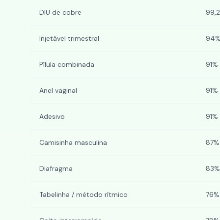
DIU de cobre
99,2
Injetável trimestral
94%
Pílula combinada
91% 
Anel vaginal
91% 
Adesivo
91% 
Camisinha masculina
87% 
Diafragma
83% 
Tabelinha / método rítmico
76%