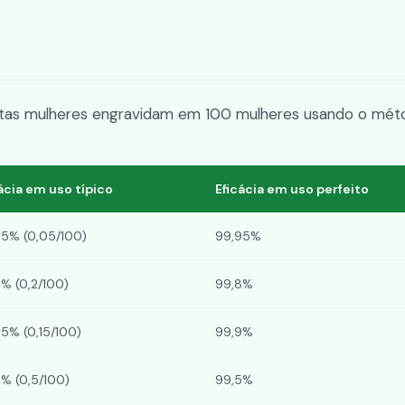
uantas mulheres engravidam em 100 mulheres usando o mét
ácia em uso típico
Eficácia em uso perfeito
95% (0,05/100)
99,95%
% (0,2/100)
99,8%
5% (0,15/100)
99,9%
% (0,5/100)
99,5%