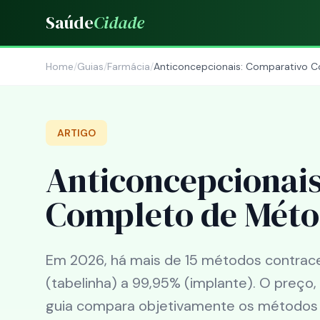
Saúde
Cidade
Home
/
Guias
/
Farmácia
/
Anticoncepcionais: Comparativo
ARTIGO
Anticoncepcionai
Completo de Méto
Em 2026, há mais de 15 métodos contracept
(tabelinha) a 99,95% (implante). O preço,
guia compara objetivamente os métodos 