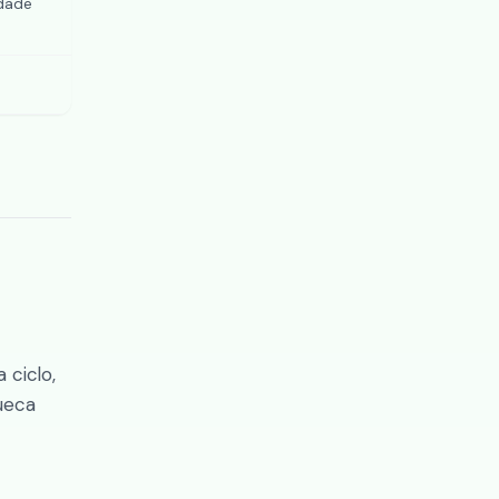
idade
 ciclo,
queca