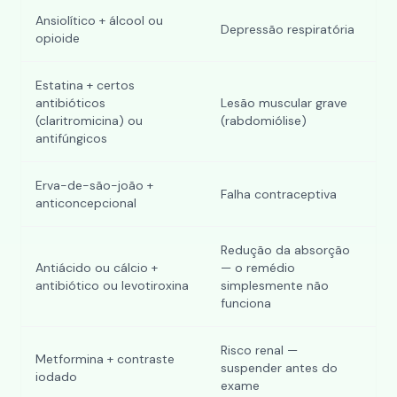
Ansiolítico + álcool ou
Depressão respiratória
opioide
Estatina + certos
antibióticos
Lesão muscular grave
(claritromicina) ou
(rabdomiólise)
antifúngicos
Erva-de-são-joão +
Falha contraceptiva
anticoncepcional
Redução da absorção
Antiácido ou cálcio +
— o remédio
antibiótico ou levotiroxina
simplesmente não
funciona
Risco renal —
Metformina + contraste
suspender antes do
iodado
exame