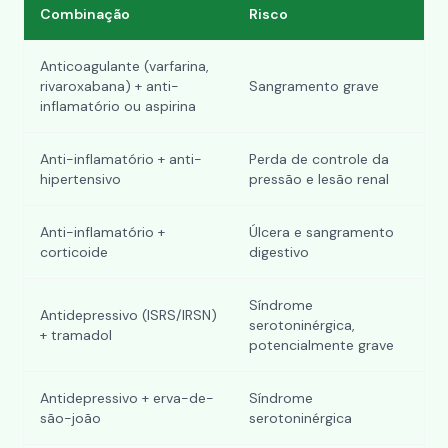
Combinação
Risco
Anticoagulante (varfarina,
rivaroxabana) + anti-
Sangramento grave
inflamatório ou aspirina
Anti-inflamatório + anti-
Perda de controle da
hipertensivo
pressão e lesão renal
Anti-inflamatório +
Úlcera e sangramento
corticoide
digestivo
Síndrome
Antidepressivo (ISRS/IRSN)
serotoninérgica,
+ tramadol
potencialmente grave
Antidepressivo + erva-de-
Síndrome
são-joão
serotoninérgica