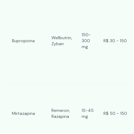
150-
Wellbutrin,
Bupropiona
300
R$ 30 - 150
Zyban
mg
Remeron,
15-45
Mirtazapina
R$ 50 - 150
Razapina
mg