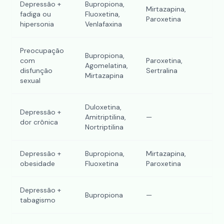
Depressão +
Bupropiona,
Mirtazapina,
fadiga ou
Fluoxetina,
Paroxetina
hipersonia
Venlafaxina
Preocupação
Bupropiona,
com
Paroxetina,
Agomelatina,
disfunção
Sertralina
Mirtazapina
sexual
Duloxetina,
Depressão +
Amitriptilina,
—
dor crônica
Nortriptilina
Depressão +
Bupropiona,
Mirtazapina,
obesidade
Fluoxetina
Paroxetina
Depressão +
Bupropiona
—
tabagismo