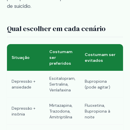
de suicídio.
Qual escolher em cada cenário
Costumam
Costumam ser
Situação
ser
evitados
preferidos
Escitalopram,
Depressão +
Bupropiona
Sertralina,
ansiedade
(pode agitar)
Venlafaxina
Mirtazapina,
Fluoxetina,
Depressão +
Trazodona,
Bupropiona à
insônia
Amitriptilina
noite