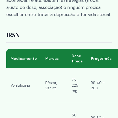
acontecer, relate: existem estratégias (troca,
ajuste de dose, associação) e ninguém precisa
escolher entre tratar a depressão e ter vida sexual.
IRSN
Dose
Medicamento
Marcas
Preço/mês
típica
75-
Efexor,
R$ 40 -
Venlafaxina
225
Venlift
200
mg
50-
R$ 80 -