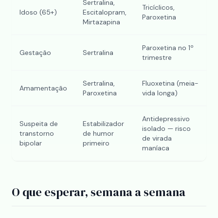
Sertralina,
Tricíclicos,
Idoso (65+)
Escitalopram,
Paroxetina
Mirtazapina
Paroxetina no 1º
Gestação
Sertralina
trimestre
Sertralina,
Fluoxetina (meia-
Amamentação
Paroxetina
vida longa)
Antidepressivo
Suspeita de
Estabilizador
isolado — risco
transtorno
de humor
de virada
bipolar
primeiro
maníaca
O que esperar, semana a semana