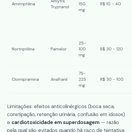
Amytril,
Amitriptilina
150
R$ 10 - 40
Tryptanol
mg
25-
Nortriptilina
Pamelor
100
R$ 30 - 120
mg
75-
Clomipramina
Anafranil
225
R$ 30 - 100
mg
Limitações: efeitos anticolinérgicos (boca seca,
constipação, retenção urinária, confusão em idosos)
e
cardiotoxicidade em superdosagem
— razão
pela qual são evitados quando há risco de tentativa