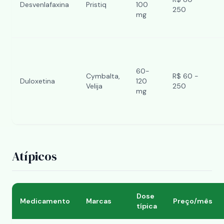
Desvenlafaxina
Pristiq
100
250
mg
60-
Cymbalta,
R$ 60 -
Duloxetina
120
Velija
250
mg
Atípicos
Dose
Medicamento
Marcas
Preço/mês
típica