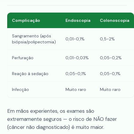
Complicação
Endoscopia
Colonoscopia
Sangramento (após
0,01-0,1%
0,5-2%
biópsia/polipectomia)
Perfuração
0,01-0,03%
0,05-0,2%
Reação à sedação
0,05-0,1%
0,05-0,1%
Infecção
Muito raro
Muito raro
Em mãos experientes, os exames são
extremamente seguros — o risco de NÃO fazer
(câncer não diagnosticado) é muito maior.