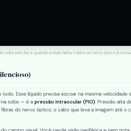
o sobe sem dor e, quando a visão falha, o dano ao nervo óptico já é irrev
ilencioso)
o todo. Esse líquido precisa escoar na mesma velocidade
erna sobe — é a
pressão intraocular (PIO)
. Pressão alta d
ibras do nervo óptico, o cabo que leva a imagem até o c
 do campo visual. Você perde visão periférica e nem nota