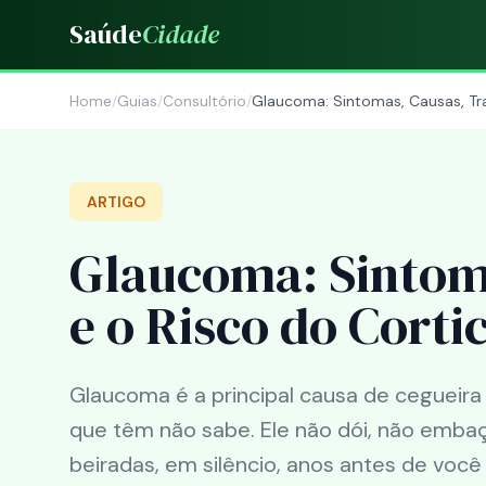
Saúde
Cidade
Home
/
Guias
/
Consultório
/
Glaucoma: Sintomas, Causas, Tr
ARTIGO
Glaucoma: Sintom
e o Risco do Corti
Glaucoma é a principal causa de cegueir
que têm não sabe. Ele não dói, não embaç
beiradas, em silêncio, anos antes de voc