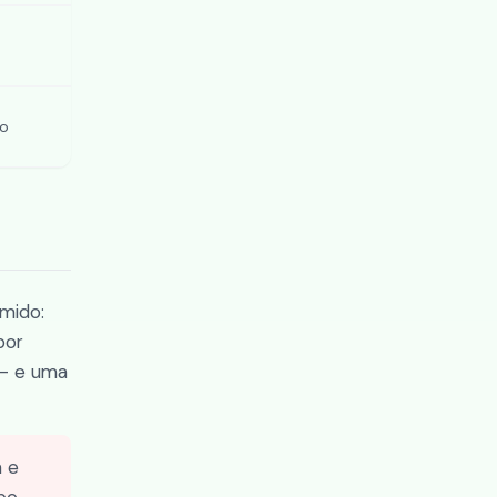
do
mido:
por
 — e uma
a e