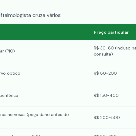
talmologista cruza vários:
Preço particular
R$ 30-80 (incluso n
ar (PIO)
consulta)
rvo óptico
R$ 80-200
eriférica
R$ 150-400
bras nervosas (pega dano antes do
R$ 200-500