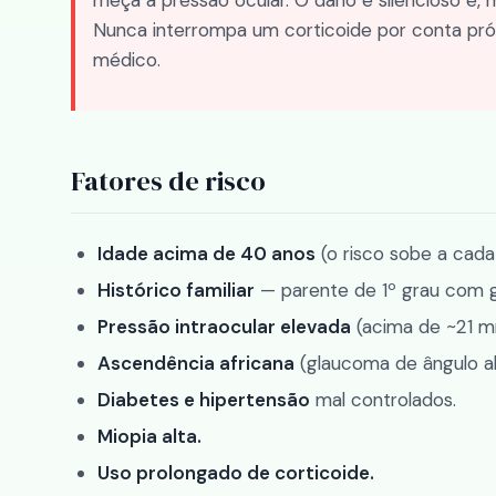
meça a pressão ocular. O dano é silencioso e, m
Nunca interrompa um corticoide por conta pr
médico.
Fatores de risco
Idade acima de 40 anos
(o risco sobe a cada
Histórico familiar
— parente de 1º grau com gl
Pressão intraocular elevada
(acima de ~21 
Ascendência africana
(glaucoma de ângulo a
Diabetes e hipertensão
mal controlados.
Miopia alta.
Uso prolongado de corticoide.