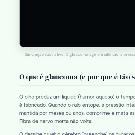
Simulação ilustrativa. O glaucoma age em silêncio: a pressã
O que é glaucoma (e por que é tão s
O olho produz um líquido (humor aquoso) o temp
é fabricado. Quando o ralo entope, a pressão int
mantida por meses ou anos, comprime e mata as f
Fibra de nervo morta não volta.
O detalhe cruel: o cérebro "preenche" os buracos