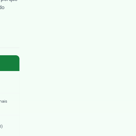
do
ais
0)