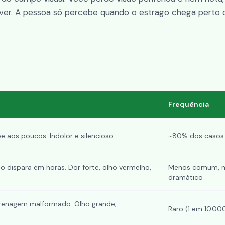
ver. A pessoa só percebe quando o estrago chega perto 
Frequência
 aos poucos. Indolor e silencioso.
~80% dos casos
o dispara em horas. Dor forte, olho vermelho,
Menos comum, m
dramático
renagem malformado. Olho grande,
Raro (1 em 10.00