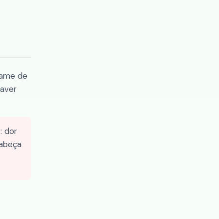
xame de
haver
: dor
cabeça