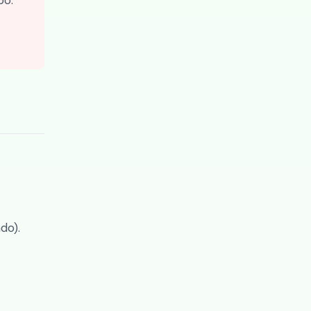
po.
do).