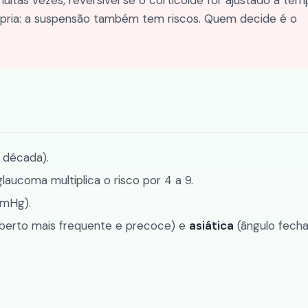
uitas vezes, reversível se o corticoide for ajustado a tem
ópria: a suspensão também tem riscos. Quem decide é o
 década).
aucoma multiplica o risco por 4 a 9.
mmHg).
berto mais frequente e precoce) e
asiática
(ângulo fecha