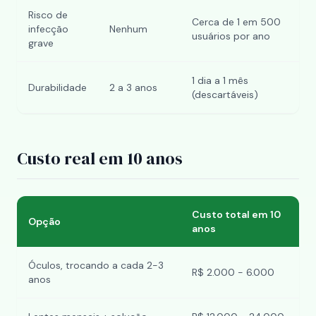
Risco de
Cerca de 1 em 500
infecção
Nenhum
usuários por ano
grave
1 dia a 1 mês
Durabilidade
2 a 3 anos
(descartáveis)
Custo real em 10 anos
Custo total em 10
Opção
anos
Óculos, trocando a cada 2-3
R$ 2.000 - 6.000
anos