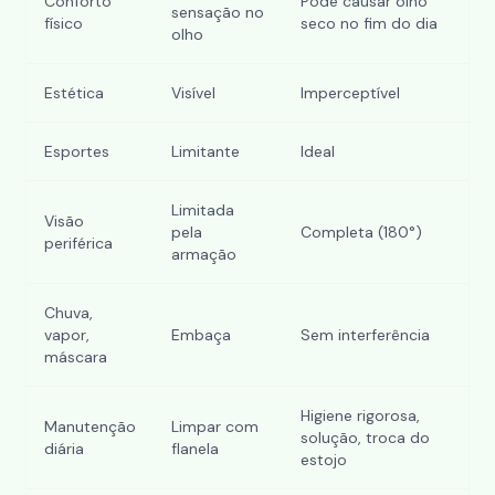
Conforto
Pode causar olho
sensação no
físico
seco no fim do dia
olho
Estética
Visível
Imperceptível
Esportes
Limitante
Ideal
Limitada
Visão
pela
Completa (180°)
periférica
armação
Chuva,
vapor,
Embaça
Sem interferência
máscara
Higiene rigorosa,
Manutenção
Limpar com
solução, troca do
diária
flanela
estojo