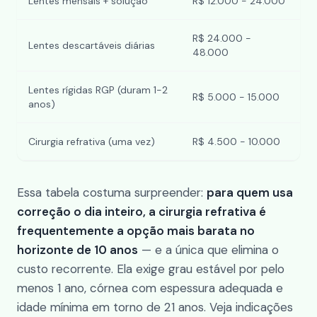
Lentes mensais + solução
R$ 12.000 - 24.000
R$ 24.000 -
Lentes descartáveis diárias
48.000
Lentes rígidas RGP (duram 1-2
R$ 5.000 - 15.000
anos)
Cirurgia refrativa (uma vez)
R$ 4.500 - 10.000
Essa tabela costuma surpreender:
para quem usa
correção o dia inteiro, a cirurgia refrativa é
frequentemente a opção mais barata no
horizonte de 10 anos
— e a única que elimina o
custo recorrente. Ela exige grau estável por pelo
menos 1 ano, córnea com espessura adequada e
idade mínima em torno de 21 anos. Veja indicações