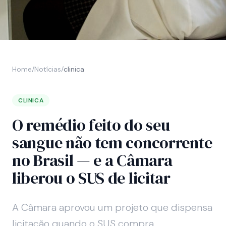
Home
/
Notícias
/
clinica
CLINICA
O remédio feito do seu
sangue não tem concorrente
no Brasil — e a Câmara
liberou o SUS de licitar
A Câmara aprovou um projeto que dispensa
licitação quando o SUS compra