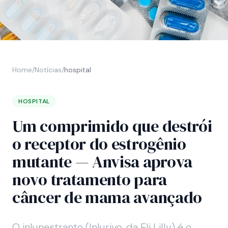
Home
/
Notícias
/
hospital
HOSPITAL
Um comprimido que destrói
o receptor do estrogênio
mutante — Anvisa aprova
novo tratamento para
câncer de mama avançado
O inlunestranto (Inluriyo, da Eli Lilly) é o