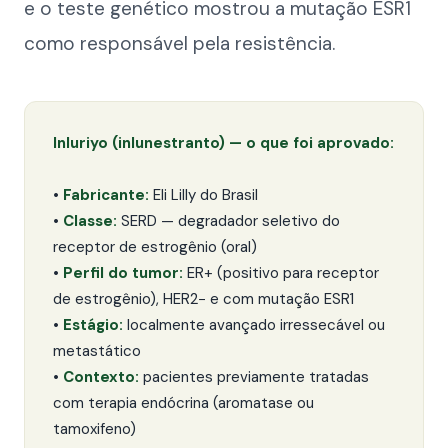
e o teste genético mostrou a mutação ESR1
como responsável pela resistência.
Inluriyo (inlunestranto) — o que foi aprovado:
•
Fabricante:
Eli Lilly do Brasil
•
Classe:
SERD — degradador seletivo do
receptor de estrogênio (oral)
•
Perfil do tumor:
ER+ (positivo para receptor
de estrogênio), HER2− e com mutação ESR1
•
Estágio:
localmente avançado irressecável ou
metastático
•
Contexto:
pacientes previamente tratadas
com terapia endócrina (aromatase ou
tamoxifeno)