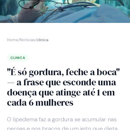
Home
/
Notícias
/
clinica
CLINICA
"É só gordura, feche a boca"
— a frase que esconde uma
doença que atinge até 1 em
cada 6 mulheres
O lipedema faz a gordura se acumular nas
pernas e nos braços de um jeito que dieta