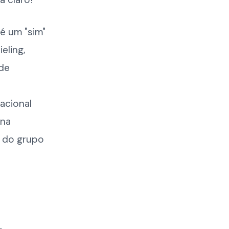
é um "sim"
eling,
 de
acional
 na
, do grupo