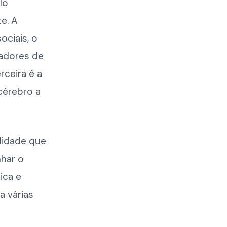
lo
e. A
ociais, o
adores de
rceira é a
cérebro a
lidade que
nhar o
ica e
a várias