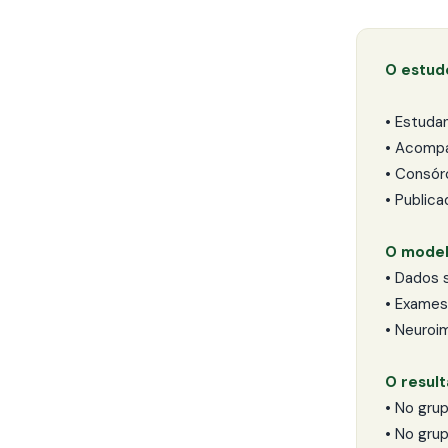
O estud
• Estuda
• Acomp
• Consór
• Public
O model
• Dados 
• Exames
• Neuroi
O result
• No gru
• No gru