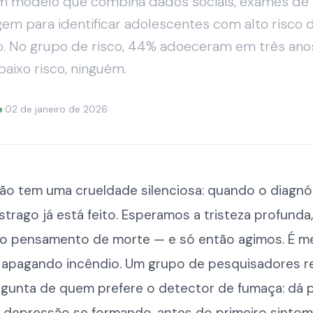
m modelo que combina dados sociais, exames de
em para identificar adolescentes com alto risco 
. No grupo de risco, 44% adoeceram em três ano
aixo risco, ninguém.
e
·
02 de janeiro de 2026
ão tem uma crueldade silenciosa: quando o diagnó
strago já está feito. Esperamos a tristeza profunda
, o pensamento de morte — e só então agimos. É m
 apagando incêndio. Um grupo de pesquisadores r
rgunta de quem prefere o detector de fumaça: dá 
a depressão se formando, antes do primeiro sintom