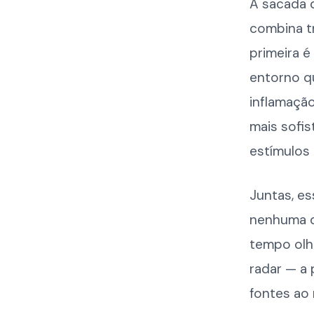
A sacada 
combina t
primeira é
entorno q
inflamação
mais sofi
estímulos 
Juntas, es
nenhuma de
tempo olh
radar — a 
fontes ao