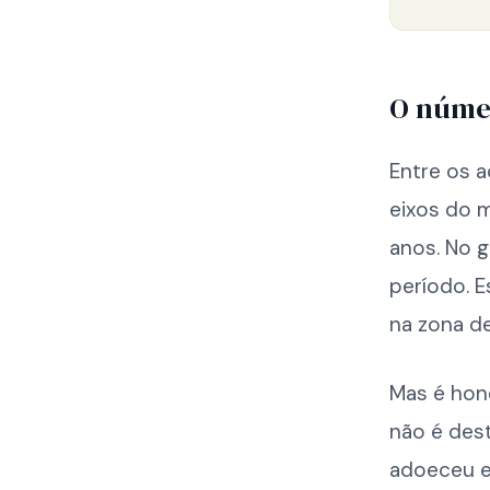
O númer
Entre os a
eixos do 
anos. No g
período. 
na zona d
Mas é hone
não é des
adoeceu e