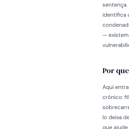
sentença. 
identific
condenado
— existem 
vulnerabil
Por que
Aqui entra
crônico: f
sobrecarr
lo deixa d
que ajude 