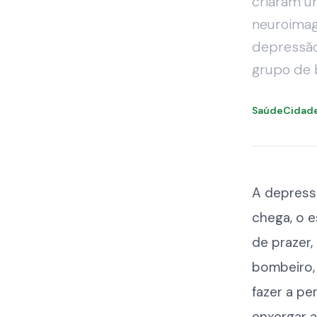
criaram u
neuroimag
depressão
grupo de b
SaúdeCidad
A depress
chega, o e
de prazer
bombeiro,
fazer a pe
enxergar 