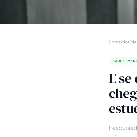
Home
/
Notícia
SAUDE-MEN
E se
cheg
estu
Pesquisado