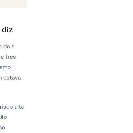
 diz
s dois
e três
esmo
m estava
risco alto
não
ão