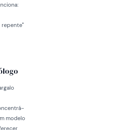
nciona:
 repente"
cólogo
argalo
ncentrá-
 Um modelo
ferecer