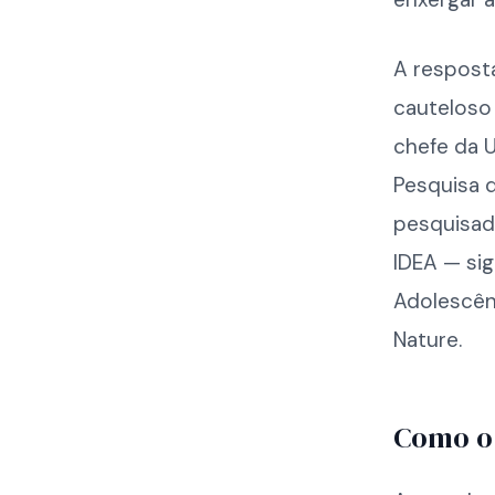
A respost
cauteloso 
chefe da 
Pesquisa 
pesquisado
IDEA — sig
Adolescên
Nature.
Como o 