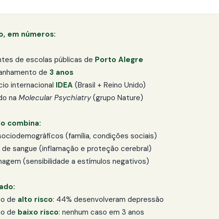
o, em números:
ntes de escolas públicas de
Porto Alegre
anhamento de
3 anos
cio internacional
IDEA
(Brasil + Reino Unido)
ado na
Molecular Psychiatry
(grupo Nature)
o combina:
sociodemográficos (família, condições sociais)
 de sangue (inflamação e proteção cerebral)
magem (sensibilidade a estímulos negativos)
ado:
po de
alto risco
: 44% desenvolveram depressão
po de
baixo risco
: nenhum caso em 3 anos