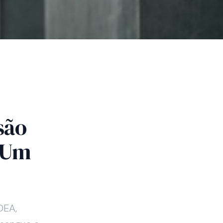
são
? Um
DEA,