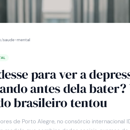
s
/
saude-mental
TAL
 desse para ver a depres
ando antes dela bater
do brasileiro tentou
res de Porto Alegre, no consórcio internacional I