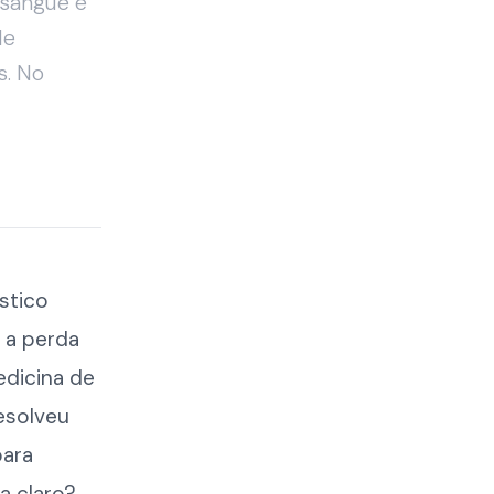
 sangue e
de
s. No
stico
, a perda
edicina de
esolveu
para
a claro?