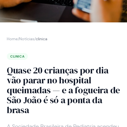
Home
/
Notícias
/
clinica
CLINICA
Quase 20 crianças por dia
vão parar no hospital
queimadas — e a fogueira de
São João é só a ponta da
brasa
A Sociedade Brasileira de Pediatria acendeu