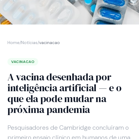
Home
/
Notícias
/
vacinacao
VACINACAO
A vacina desenhada por
inteligência artificial — e o
que ela pode mudar na
próxima pandemia
Pesquisadores de Cambridge concluíram o
primeiro ensaio clínico em humanos de uma