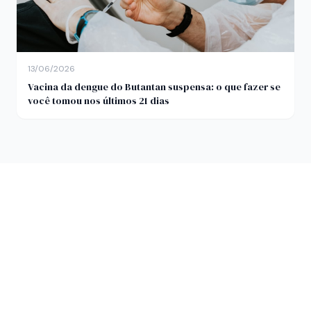
13/06/2026
Vacina da dengue do Butantan suspensa: o que fazer se
você tomou nos últimos 21 dias