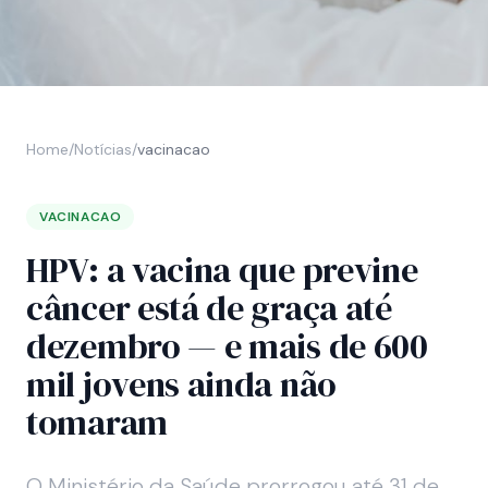
Home
/
Notícias
/
vacinacao
VACINACAO
HPV: a vacina que previne
câncer está de graça até
dezembro — e mais de 600
mil jovens ainda não
tomaram
O Ministério da Saúde prorrogou até 31 de