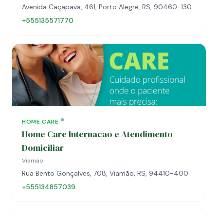
Avenida Caçapava, 461, Porto Alegre, RS, 90460-130
+555135571770
HOME CARE
Home Care Internacao e Atendimento
Domiciliar
Viamão
Rua Bento Gonçalves, 708, Viamão, RS, 94410-400
+555134857039