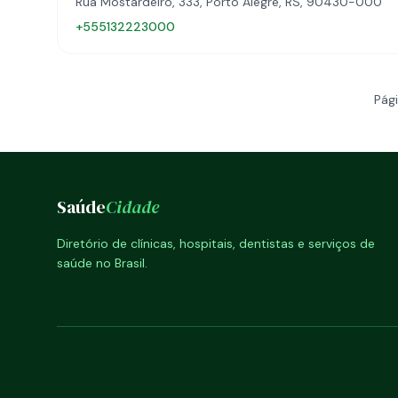
Rua Mostardeiro, 333, Porto Alegre, RS, 90430-000
+555132223000
Pági
Saúde
Cidade
Diretório de clínicas, hospitais, dentistas e serviços de
saúde no Brasil.