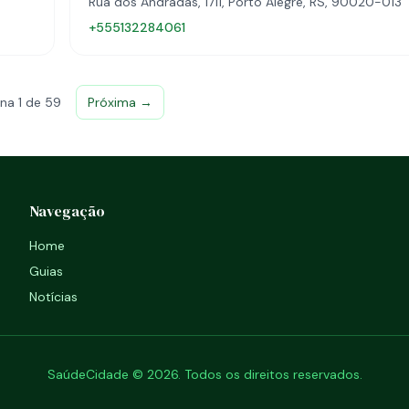
Rua dos Andradas, 1711, Porto Alegre, RS, 90020-013
+555132284061
na 1 de 59
Próxima →
Navegação
Home
Guias
Notícias
SaúdeCidade © 2026. Todos os direitos reservados.