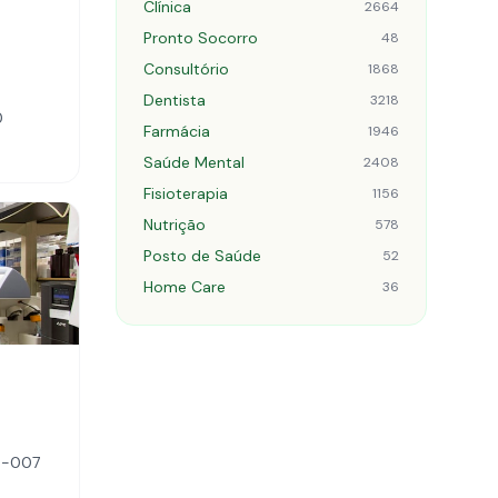
Clínica
2664
Pronto Socorro
48
Consultório
1868
Dentista
3218
0
Farmácia
1946
Saúde Mental
2408
Fisioterapia
1156
Nutrição
578
Posto de Saúde
52
Home Care
36
10-007