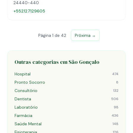
24440-440
+552127129605
Página 1 de 42
Próxima →
Outras categorias em São Gonçalo
Hospital
474
Pronto Socorro
8
Consultório
132
Dentista
506
Laboratório
98
Farmácia
436
Saúde Mental
148
Fisioterapia
126