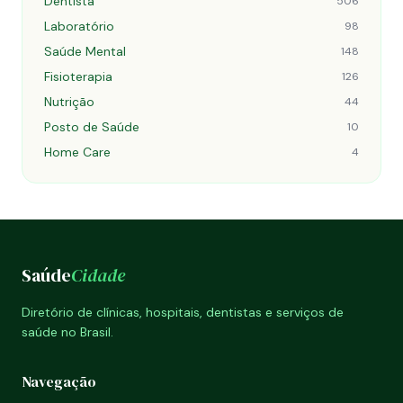
Dentista
506
Laboratório
98
Saúde Mental
148
Fisioterapia
126
Nutrição
44
Posto de Saúde
10
Home Care
4
Saúde
Cidade
Diretório de clínicas, hospitais, dentistas e serviços de
saúde no Brasil.
Navegação