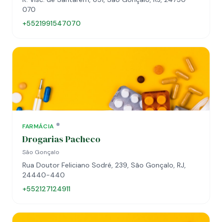
070
+5521991547070
FARMÁCIA
Drogarias Pacheco
São Gonçalo
Rua Doutor Feliciano Sodré, 239, São Gonçalo, RJ,
24440-440
+552127124911