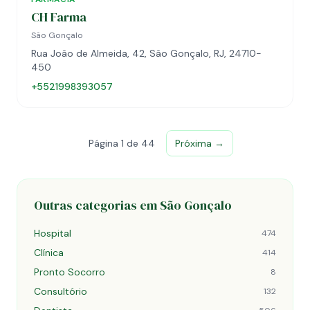
CH Farma
São Gonçalo
Rua João de Almeida, 42, São Gonçalo, RJ, 24710-
450
+5521998393057
Página 1 de 44
Próxima →
Outras categorias em São Gonçalo
Hospital
474
Clínica
414
Pronto Socorro
8
Consultório
132