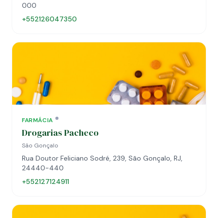
000
+552126047350
FARMÁCIA
Drogarias Pacheco
São Gonçalo
Rua Doutor Feliciano Sodré, 239, São Gonçalo, RJ,
24440-440
+552127124911