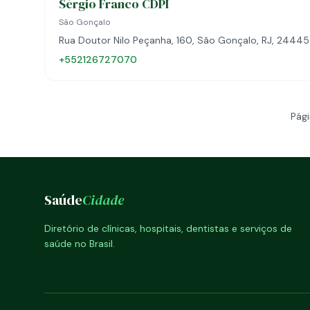
Sérgio Franco CDPI
São Gonçalo
Rua Doutor Nilo Peçanha, 160, São Gonçalo, RJ, 2444
+552126727070
Pági
Saúde
Cidade
Diretório de clínicas, hospitais, dentistas e serviços de
saúde no Brasil.