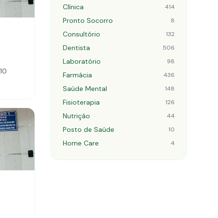
Clínica
414
Pronto Socorro
8
Consultório
132
Dentista
506
Laboratório
98
410
Farmácia
436
Saúde Mental
148
Fisioterapia
126
Nutrição
44
Posto de Saúde
10
Home Care
4