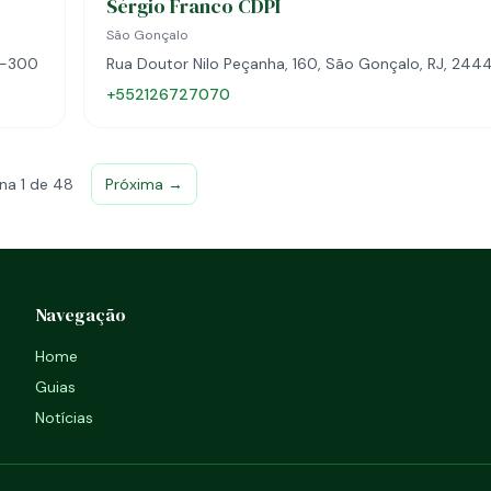
Sérgio Franco CDPI
São Gonçalo
5-300
Rua Doutor Nilo Peçanha, 160, São Gonçalo, RJ, 24
+552126727070
na 1 de 48
Próxima →
Navegação
Home
Guias
Notícias