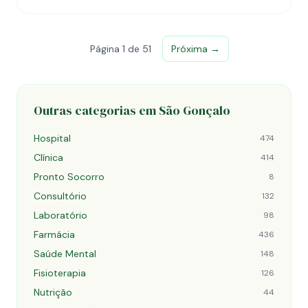
Página 1 de 51
Próxima →
Outras categorias em São Gonçalo
Hospital
474
Clínica
414
Pronto Socorro
8
Consultório
132
Laboratório
98
Farmácia
436
Saúde Mental
148
Fisioterapia
126
Nutrição
44