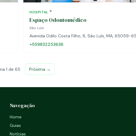
HOSPITAL
Espaço Odontomédico
São Luís
Avenida Odilo Costa Filho, 8, São Luís, MA, 65059-6
+559832253636
na 1 de 65
Próxima →
Navegação
Home
Guias
Notícias