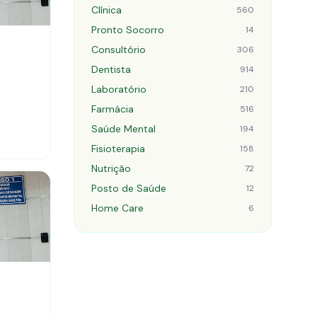
Clínica
560
Pronto Socorro
14
Consultório
306
Dentista
914
Laboratório
210
Farmácia
516
Saúde Mental
194
Fisioterapia
158
Nutrição
72
Posto de Saúde
12
Home Care
6