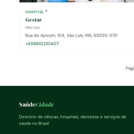
HOSPITAL
Gestar
São Luís
Rua do Apicum, 104, São Luís, MA, 65025-070
+559832210407
Pági
Saúde
Cidade
Diretório de clínicas, hospitais, dentistas e serviços de
saúde no Brasil.