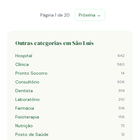
Página 1 de 20
Próxima →
Outras categorias em São Luís
Hospital
642
Clínica
560
Pronto Socorro
14
Consultório
306
Dentista
914
Laboratório
210
Farmácia
516
Fisioterapia
158
Nutrição
72
Posto de Saúde
12