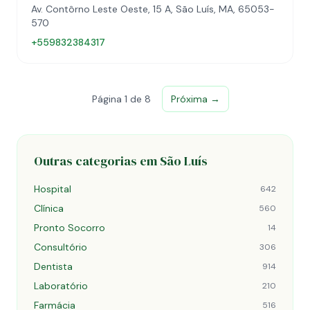
Av. Contôrno Leste Oeste, 15 A, São Luís, MA, 65053-
570
+559832384317
Página 1 de 8
Próxima →
Outras categorias em São Luís
Hospital
642
Clínica
560
Pronto Socorro
14
Consultório
306
Dentista
914
Laboratório
210
Farmácia
516